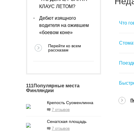
Нед
КЛАУС ЛЕТОМ?
Дебют изящного
Что го
водителя на ожившем
«боевом коне»
Стомат
Перейти ко всем
рассказам
Поездк
Быстр
111Популярные места
Финляндии
П
Крепость Суоменлинна
7 отзывов
Сенатская площадь
7 отзывов