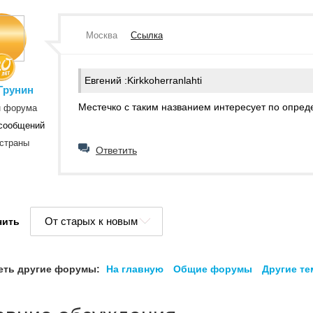
Москва
Ссылка
Евгений :
Kirkkoherranlahti
Грунин
Местечко с таким названием интересует по опре
н форума
сообщений
страны
Ответить
От старых к новым
чить
еть другие форумы:
На главную
Общие форумы
Другие т