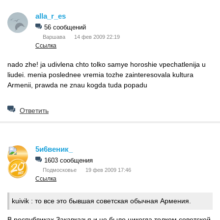
alla_r_es
56 сообщений
Варшава
14 фев 2009 22:19
Ссылка
nado zhe! ja udivlena chto tolko samye horoshie vpechatlenija u
liudei. menia poslednee vremia tozhe zainteresovala kultura
Armenii, prawda ne znau kogda tuda popadu
Ответить
5и6веник_
1603 сообщения
Подмосковье
19 фев 2009 17:46
Ссылка
kuivik :
то все это бывшая советская обычная Армения.
В республиках Закавказья и не было никогда толком советской