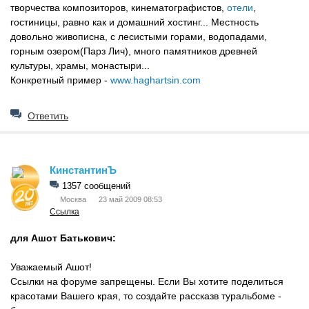
творчества композиторов, кинематографистов,
отели
,
гостиницы, равно как и домашний хостинг... Местность
довольно живописна, с лесистыми горами, водопадами,
горным озером(Парз Лич), много памятников древней
культуры, храмы, монастыри...
Конкретный пример -
www.haghartsin.com
Ответить
КинстантинЪ
1357 сообщений
Москва
23 май 2009 08:53
Ссылка
для Ашот Батькович:
Уважаемый Ашот!
Ссылки на форуме запрещены. Если Вы хотите поделиться
красотами Вашего края, то создайте рассказв туральбоме -