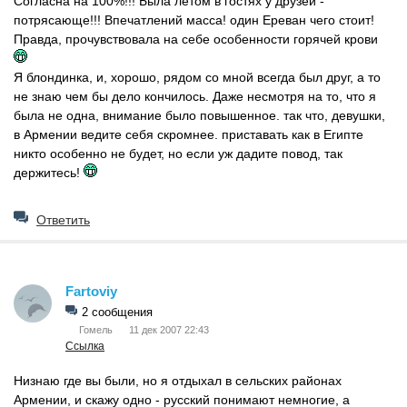
Согласна на 100%!!! Была летом в гостях у друзей -
потрясающе!!! Впечатлений масса! один Ереван чего стоит!
Правда, прочувствовала на себе особенности горячей крови
Я блондинка, и, хорошо, рядом со мной всегда был друг, а то
не знаю чем бы дело кончилось. Даже несмотря на то, что я
была не одна, внимание было повышенное. так что, девушки,
в Армении ведите себя скромнее. приставать как в Египте
никто особенно не будет, но если уж дадите повод, так
держитесь!
Ответить
Fartoviy
2 сообщения
Гомель
11 дек 2007 22:43
Ссылка
Низнаю где вы были, но я отдыхал в сельских районах
Армении, и скажу одно - русский понимают немногие, а