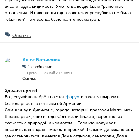
власти, одна видимость. Уже тогда везде были "рыночные"
отношения. И никогда ни одна советская республика не была
"обычной", там всегда было на что посмотреть.
Ответить
Ашот Батькович
1 сообщение
Ереван
23 май 2009 08:11
Ссылка
Здравствуйте!
Вот, случайно набрёл на этот
форум
и захотел выразить
благодарность за отзывы об Армении.
Сам я живу в Дилижане, городе, который прозвали Маленькой
Швейцарией, ещё в годы Советской Власти, вероятно, за
схожесть с природой и климатом... Если кто надумает
посетить наши края - милости просим! В самом Дилижане есть
где остановиться: имеются Дома отдыхов, санатории, Дома