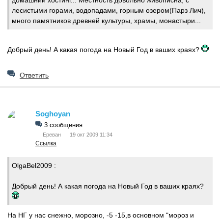
домашний хостинг... Местность довольно живописна, с
лесистыми горами, водопадами, горным озером(Парз Лич),
много памятников древней культуры, храмы, монастыри...
Добрый день! А какая погода на Новый Год в ваших краях?
Ответить
Soghoyan
3 сообщения
Ереван
19 окт 2009 11:34
Ссылка
OlgaBel2009 :
Добрый день! А какая погода на Новый Год в ваших краях?
На НГ у нас снежно, морозно, -5 -15,в основном "мороз и